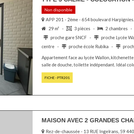
Non disponible
APP 201 - 2ème - 654 boulevard Harpigni
29 m² -
3 pièces -
2 chambres 
proche gare SNCF -
proche Lycée W
centre -
proche école Rubika -
proch
Appartement face au lycée Wallon, kitchenette 
salle de douche, toilette indépendant. Idéal co
FICHE - PTR201
MAISON AVEC 2 GRANDES CHA
Rez-de-chaussée - 13 RUE Ingelrans, 59 4