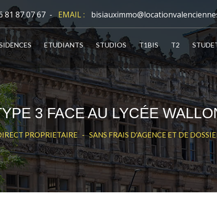
6 81 87 07 67 -
EMAIL :
bisiauximmo@locationvalencienne
SIDENCES
ETUDIANTS
STUDIOS
T1BIS
T2
STUDE
TYPE 3 FACE AU LYCÉE WALLO
DIRECT PROPRIETAIRE - SANS FRAIS D'AGENCE ET DE DOSSIE