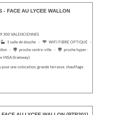
S - FACE AU LYCEE WALLON
, 59 300 VALENCIENNES
-
1 salle de douche -
WIFI FIBRE OPTIQUE -
allon -
proche centre-ville -
proche hyper-
e INSA (tramway)
 pour une colocation, grande terrasse. chauffage
- FACE AU LYCEE WALLON (PTR201)