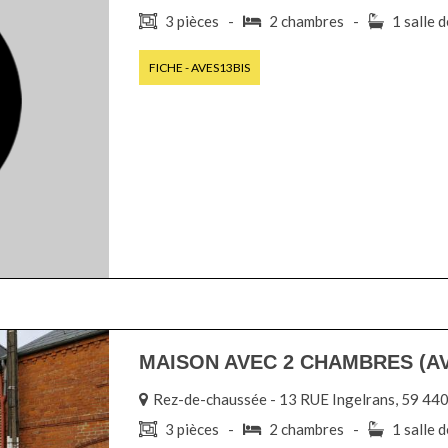
3 pièces -
2 chambres -
1 salle 
FICHE - AVES13BIS
MAISON AVEC 2 CHAMBRES (AV
Rez-de-chaussée - 13 RUE Ingelrans, 59 4
3 pièces -
2 chambres -
1 salle 