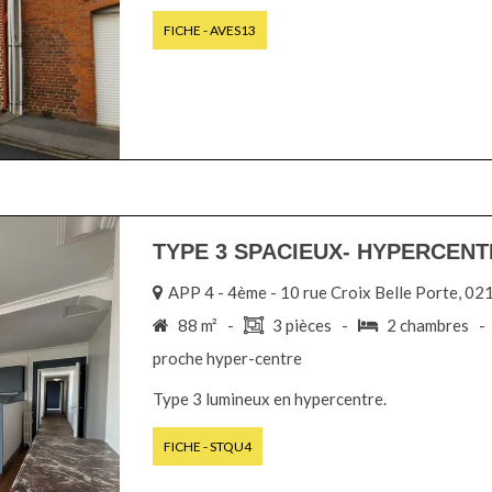
FICHE - AVES13
TYPE 3 SPACIEUX- HYPERCENTR
APP 4 - 4ème - 10 rue Croix Belle Porte,
88 m² -
3 pièces -
2 chambres 
proche hyper-centre
Type 3 lumineux en hypercentre.
FICHE - STQU4