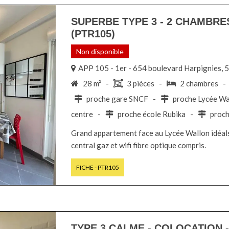
SUPERBE TYPE 3 - 2 CHAMBRE
(PTR105)
Non disponible
APP 105 - 1er - 654 boulevard Harpignies
28 m² -
3 pièces -
2 chambres 
proche gare SNCF -
proche Lycée W
centre -
proche école Rubika -
proch
Grand appartement face au Lycée Wallon idéals
central gaz et wifi fibre optique compris.
FICHE - PTR105
TYPE 3 CALME - COLOCATION 