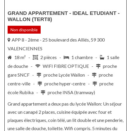
GRAND APPARTEMENT - IDEAL ETUDIANT -
WALLON (TERT8)
Non disponible
APP 8 - 2ème - 25 boulevard des Alliés, 59 300
VALENCIENNES
18 m² -
2 pièces -
1 chambre -
1 salle
de douche -
WIFI FIBRE OPTIQUE -
proche
gare SNCF -
proche Lycée Wallon -
proche
centre-ville -
proche hyper-centre -
proche
école Rubika -
proche INSA (tramway)
Grand appartement a deux pas du lycée Wallon: Un séjour
avec un canapé 2 places, cuisine équipée avec four et
plaques électriques, coin télé, un lit double et une penderie,
une salle de douche, toilette. Wifi compris. 5 minutes du