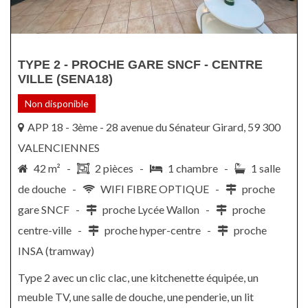
TYPE 2 - PROCHE GARE SNCF - CENTRE
VILLE (SENA18)
Non disponible
APP 18 - 3ème - 28 avenue du Sénateur Girard, 59 300
VALENCIENNES
42 m² -
2 pièces -
1 chambre -
1 salle
de douche -
WIFI FIBRE OPTIQUE -
proche
gare SNCF -
proche Lycée Wallon -
proche
centre-ville -
proche hyper-centre -
proche
INSA (tramway)
Type 2 avec un clic clac, une kitchenette équipée, un
meuble TV, une salle de douche, une penderie, un lit