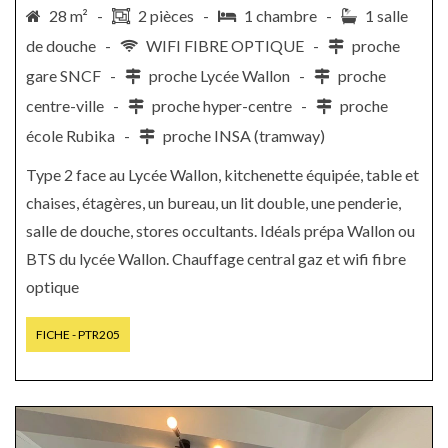
28 m² -
2 pièces -
1 chambre -
1 salle
de douche -
WIFI FIBRE OPTIQUE -
proche
gare SNCF -
proche Lycée Wallon -
proche
centre-ville -
proche hyper-centre -
proche
école Rubika -
proche INSA (tramway)
Type 2 face au Lycée Wallon, kitchenette équipée, table et
chaises, étagères, un bureau, un lit double, une penderie,
salle de douche, stores occultants. Idéals prépa Wallon ou
BTS du lycée Wallon. Chauffage central gaz et wifi fibre
optique
FICHE - PTR205