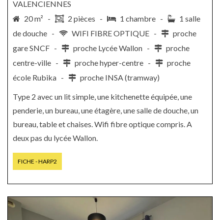
VALENCIENNES
20 m² -
2 pièces -
1 chambre -
1 salle
de douche -
WIFI FIBRE OPTIQUE -
proche
gare SNCF -
proche Lycée Wallon -
proche
centre-ville -
proche hyper-centre -
proche
école Rubika -
proche INSA (tramway)
Type 2 avec un lit simple, une kitchenette équipée, une
penderie, un bureau, une étagère, une salle de douche, un
bureau, table et chaises. Wifi fibre optique compris. A
deux pas du lycée Wallon.
FICHE - HARP2