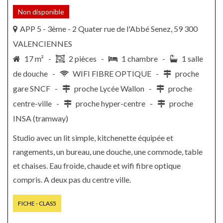
Non disponible
APP 5 - 3ème - 2 Quater rue de l'Abbé Senez, 59 300
VALENCIENNES
17 m² -
2 pièces -
1 chambre -
1 salle
de douche -
WIFI FIBRE OPTIQUE -
proche
gare SNCF -
proche Lycée Wallon -
proche
centre-ville -
proche hyper-centre -
proche
INSA (tramway)
Studio avec un lit simple, kitchenette équipée et
rangements, un bureau, une douche, une commode, table
et chaises. Eau froide, chaude et wifi fibre optique
compris. A deux pas du centre ville.
FICHE - CLAS5