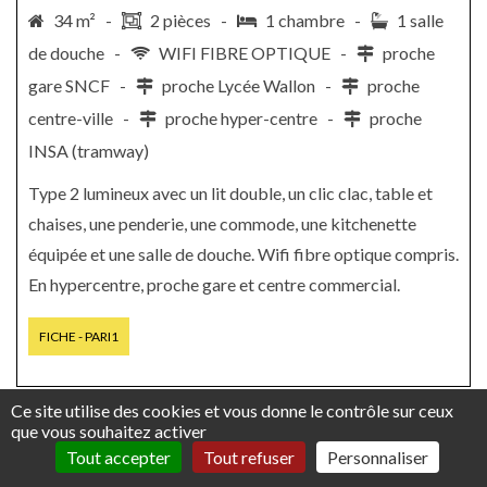
34 m² -
2 pièces -
1 chambre -
1 salle
de douche -
WIFI FIBRE OPTIQUE -
proche
gare SNCF -
proche Lycée Wallon -
proche
centre-ville -
proche hyper-centre -
proche
INSA (tramway)
Type 2 lumineux avec un lit double, un clic clac, table et
chaises, une penderie, une commode, une kitchenette
équipée et une salle de douche. Wifi fibre optique compris.
En hypercentre, proche gare et centre commercial.
FICHE - PARI1
Ce site utilise des cookies et vous donne le contrôle sur ceux
que vous souhaitez activer
Tout accepter
Tout refuser
Personnaliser