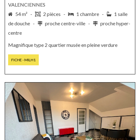
VALENCIENNES
54 m² -
2 pièces -
1 chambre -
1 salle
de douche -
proche centre-ville -
proche hyper-
centre
Magnifique type 2 quartier musée en pleine verdure
FICHE - MILH1