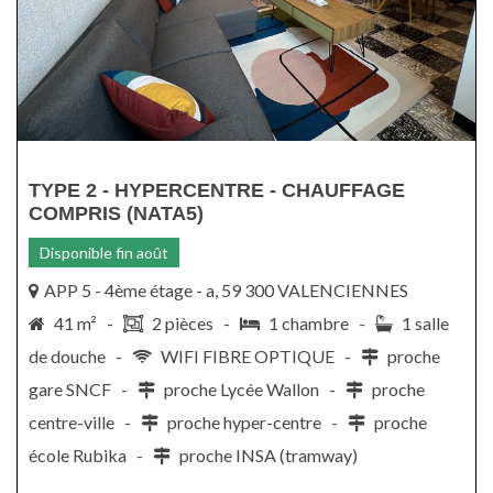
TYPE 2 - HYPERCENTRE - CHAUFFAGE
COMPRIS (NATA5)
Disponible fin août
APP 5 - 4ème étage - a, 59 300 VALENCIENNES
41 m² -
2 pièces -
1 chambre -
1 salle
de douche -
WIFI FIBRE OPTIQUE -
proche
gare SNCF -
proche Lycée Wallon -
proche
centre-ville -
proche hyper-centre -
proche
école Rubika -
proche INSA (tramway)