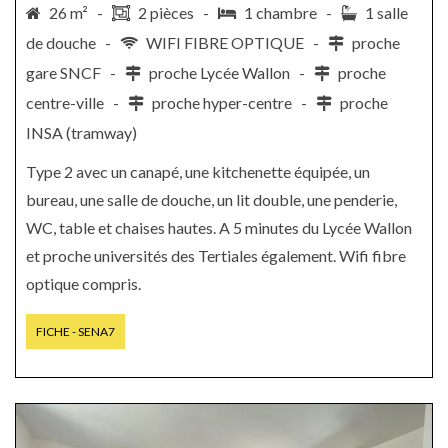
26 m² -
2 pièces -
1 chambre -
1 salle
de douche -
WIFI FIBRE OPTIQUE -
proche
gare SNCF -
proche Lycée Wallon -
proche
centre-ville -
proche hyper-centre -
proche
INSA (tramway)
Type 2 avec un canapé, une kitchenette équipée, un
bureau, une salle de douche, un lit double, une penderie,
WC, table et chaises hautes. A 5 minutes du Lycée Wallon
et proche universités des Tertiales également. Wifi fibre
optique compris.
FICHE - SENA7