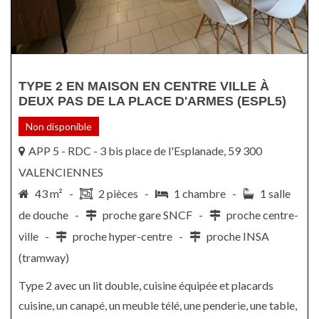
TYPE 2 EN MAISON EN CENTRE VILLE À
DEUX PAS DE LA PLACE D'ARMES (ESPL5)
Non disponible
APP 5 - RDC - 3 bis place de l'Esplanade, 59 300
VALENCIENNES
43 m² -
2 pièces -
1 chambre -
1 salle
de douche -
proche gare SNCF -
proche centre-
ville -
proche hyper-centre -
proche INSA
(tramway)
Type 2 avec un lit double, cuisine équipée et placards
cuisine, un canapé, un meuble télé, une penderie, une table,