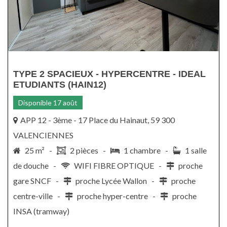
TYPE 2 SPACIEUX - HYPERCENTRE - IDEAL
ETUDIANTS (HAIN12)
Disponible 17 août
APP 12 - 3ème - 17 Place du Hainaut, 59 300
VALENCIENNES
25 m² -
2 pièces -
1 chambre -
1 salle
de douche -
WIFI FIBRE OPTIQUE -
proche
gare SNCF -
proche Lycée Wallon -
proche
centre-ville -
proche hyper-centre -
proche
INSA (tramway)