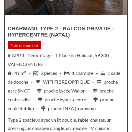
CHARMANT TYPE 2 - BALCON PRIVATIF -
HYPERCENTRE (NATA1)
Non disponible
APP 1 - 2ème étage - 1 Place du Hainaut, 59 300
VALENCIENNES
41 m² -
2 pièces -
1 chambre -
1 salle
de douche -
WIFI FIBRE OPTIQUE -
proche
gare SNCF -
proche Lycée Wallon -
proche
centre-ville -
proche hyper-centre -
proche
école Rubika -
proche INSA (tramway)
Type 2 spacieux avec un lit double, table, chaises, un
dressing, un canapée d'angle, un meuble TV, cuisine