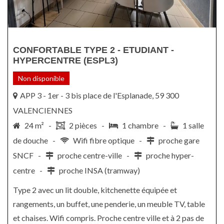
CONFORTABLE TYPE 2 - ETUDIANT -
HYPERCENTRE (ESPL3)
Non disponible
APP 3 - 1er - 3 bis place de l'Esplanade, 59 300
VALENCIENNES
24 m² -
2 pièces -
1 chambre -
1 salle
de douche -
Wifi fibre optique -
proche gare
SNCF -
proche centre-ville -
proche hyper-
centre -
proche INSA (tramway)
Type 2 avec un lit double, kitchenette équipée et
rangements, un buffet, une penderie, un meuble TV, table
et chaises. Wifi compris. Proche centre ville et à 2 pas de