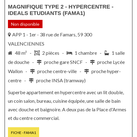
MAGNIFIQUE TYPE 2 - HYPERCENTRE -
IDEALS ETUDIANTS (FAMA1)
Non disponible
APP 1 - 1er - 38 rue de Famars, 59 300
VALENCIENNES
48 m² -
2 pièces -
1 chambre -
1 salle
de douche -
proche gare SNCF -
proche Lycée
Wallon -
proche centre-ville -
proche hyper-
centre -
proche INSA (tramway)
Superbe appartement en hypercentre avec un lit double,
un coin salon, bureau, cuisine équipée, une salle de bain
avec douche et baignoire. A deux pas de la Place d'Armes
et du centre commercial.
FICHE - FAMA1