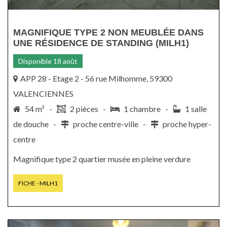
MAGNIFIQUE TYPE 2 NON MEUBLÉE DANS
UNE RÉSIDENCE DE STANDING (MILH1)
Disponible 18 août
APP 28 - Etage 2 - 56 rue Milhomme, 59300
VALENCIENNES
54 m² -
2 pièces -
1 chambre -
1 salle
de douche -
proche centre-ville -
proche hyper-
centre
Magnifique type 2 quartier musée en pleine verdure
FICHE - MILH1