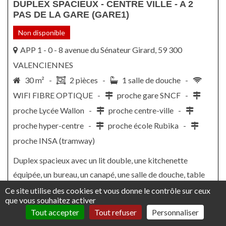
DUPLEX SPACIEUX - CENTRE VILLE - A 2
PAS DE LA GARE (GARE1)
Non disponible
APP 1 - 0 - 8 avenue du Sénateur Girard, 59 300
VALENCIENNES
30 m² -
2 pièces -
1 salle de douche -
WIFI FIBRE OPTIQUE -
proche gare SNCF -
proche Lycée Wallon -
proche centre-ville -
proche hyper-centre -
proche école Rubika -
proche INSA (tramway)
Duplex spacieux avec un lit double, une kitchenette
équipée, un bureau, un canapé, une salle de douche, table
et chaises. A 6 minutes du Lycée Wallon idéal prépa, bts,
Ce site utilise des cookies et vous donne le contrôle sur ceux
que vous souhaitez activer
proche universités des Tertiales également. Wifi fibre
Tout accepter
Tout refuser
Personnaliser
optique compris.