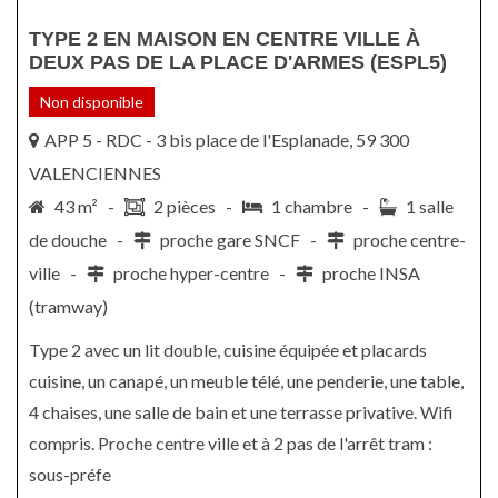
TYPE 2 EN MAISON EN CENTRE VILLE À
DEUX PAS DE LA PLACE D'ARMES (ESPL5)
Non disponible
APP 5 - RDC - 3 bis place de l'Esplanade, 59 300
VALENCIENNES
43 m² -
2 pièces -
1 chambre -
1 salle
de douche -
proche gare SNCF -
proche centre-
ville -
proche hyper-centre -
proche INSA
(tramway)
Type 2 avec un lit double, cuisine équipée et placards
cuisine, un canapé, un meuble télé, une penderie, une table,
4 chaises, une salle de bain et une terrasse privative. Wifi
compris. Proche centre ville et à 2 pas de l'arrêt tram :
sous-préfe