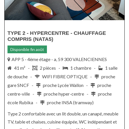
TYPE 2 - HYPERCENTRE - CHAUFFAGE
COMPRIS (NATA5)
Disponible fin août
APP 5 - 4ème étage - a, 59 300 VALENCIENNES
41 m² -
2 pièces -
1 chambre -
1 salle
de douche -
WIFI FIBRE OPTIQUE -
proche
gare SNCF -
proche Lycée Wallon -
proche
centre-ville -
proche hyper-centre -
proche
école Rubika -
proche INSA (tramway)
Type 2 confortable avec un lit double, un canapé, meuble
TV, table et chaises, cuisine équipée, WC indépendant et