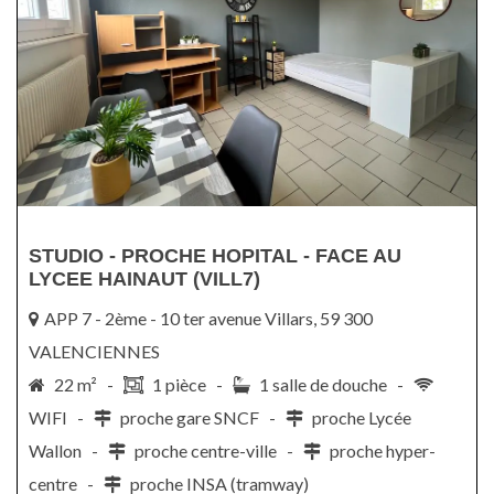
STUDIO - PROCHE HOPITAL - FACE AU
LYCEE HAINAUT (VILL7)
APP 7 - 2ème - 10 ter avenue Villars, 59 300
VALENCIENNES
22 m² -
1 pièce -
1 salle de douche -
WIFI -
proche gare SNCF -
proche Lycée
Wallon -
proche centre-ville -
proche hyper-
centre -
proche INSA (tramway)