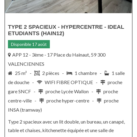
TYPE 2 SPACIEUX - HYPERCENTRE - IDEAL
ETUDIANTS (HAIN12)
Disponible 17 août
APP 12 - 3ème - 17 Place du Hainaut, 59 300
VALENCIENNES
25 m² -
2 pièces -
1 chambre -
1 salle
de douche -
WIFI FIBRE OPTIQUE -
proche
gare SNCF -
proche Lycée Wallon -
proche
centre-ville -
proche hyper-centre -
proche
INSA (tramway)
Type 2 spacieux avec un lit double, un bureau, un canapé,
table et chaises, kitchenette équipée et une salle de