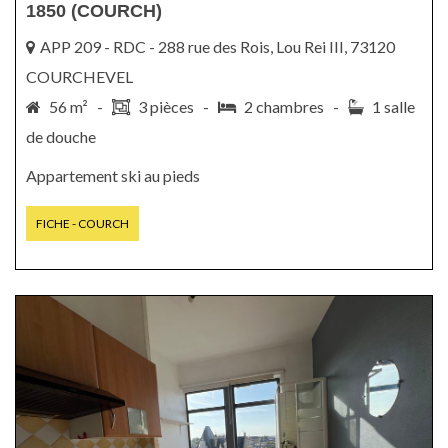
1850 (COURCH)
APP 209 - RDC - 288 rue des Rois, Lou Rei III, 73120
COURCHEVEL
56 m² -
3 pièces -
2 chambres -
1 salle
de douche
Appartement ski au pieds
FICHE - COURCH