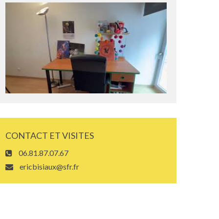
CONTACT ET VISITES
06.81.87.07.67
ericbisiaux@sfr.fr