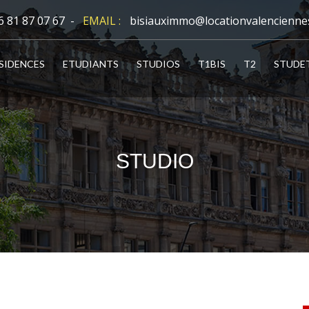
6 81 87 07 67 -
EMAIL :
bisiauximmo@locationvalencienne
SIDENCES
ETUDIANTS
STUDIOS
T1BIS
T2
STUDE
STUDIO