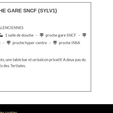
CHE GARE SNCF (SYLV1)
 VALENCIENNES
1 salle de douche -
proche gare SNCF -
le -
proche hyper-centre -
proche INSA
, une table bar et un balcon privatif. A deux pas du
s des Tertiales.
des cookies