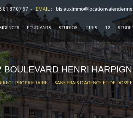
6 81 87 07 67 -
EMAIL :
bisiauximmo@locationvalencienne
SIDENCES
ETUDIANTS
STUDIOS
T1BIS
T2
STUDE
2 BOULEVARD HENRI HARPIGN
DIRECT PROPRIETAIRE - SANS FRAIS D'AGENCE ET DE DOSSIE