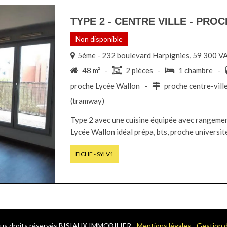
TYPE 2 - CENTRE VILLE - PRO
Non disponible
5ème - 232 boulevard Harpignies, 59 300
48 m² -
2 pièces -
1 chambre -
proche Lycée Wallon -
proche centre-vil
(tramway)
Type 2 avec une cuisine équipée avec rangements
Lycée Wallon idéal prépa, bts, proche université
FICHE - SYLV1
us droits réservés BISIAUX IMMOBILIER -
Mentions légales
-
Gestion 