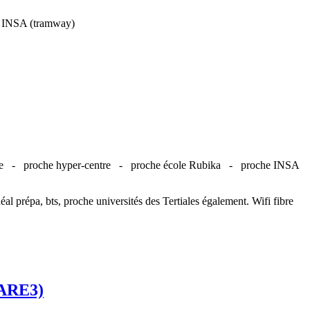
 INSA (tramway)
lle -
proche hyper-centre -
proche école Rubika -
proche INSA
al prépa, bts, proche universités des Tertiales également. Wifi fibre
ARE3)