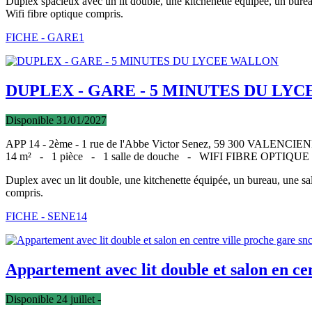
Duplex spacieux avec un lit double, une kitchenette équipée, un bureau
Wifi fibre optique compris.
FICHE - GARE1
DUPLEX - GARE - 5 MINUTES DU LYC
Disponible 31/01/2027
APP 14 - 2ème - 1 rue de l'Abbe Victor Senez, 59 300 VALENCI
14 m² -
1 pièce -
1 salle de douche -
WIFI FIBRE OPTIQU
Duplex avec un lit double, une kitchenette équipée, un bureau, une sal
compris.
FICHE - SENE14
Appartement avec lit double et salon en c
Disponible 24 juillet -