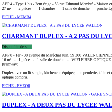
APP 4 - Type 1 bis - 2em étage - 58 rue Edmond Membré - Maiso
27 m² -
2 pièces -
1 chambre -
1 salle de douche -
proche 
FICHE - MEMB4
CHARMANT DUPLEX - A 2 PAS DU LY
Disponible de suite
APP 8 - 1er - 38 avenue du Maréchal Juin, 59 300 VALENCIENNE
16 m² -
1 pièce -
1 salle de douche -
WIFI FIBRE OPTIQU
(tramway)
Duplex avec un lit simple, kitchenette équipée, une penderie, table et
optique compris.
FICHE - EVEQ8
DUPLEX - A DEUX PAS DU LYCEE WAL