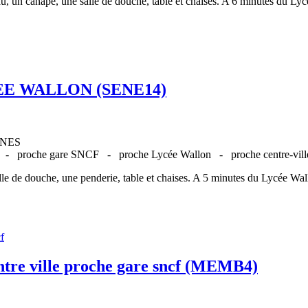
, un canapé, une salle de douche, table et chaises. A 6 minutes du Lycé
EE WALLON (SENE14)
ENNES
E -
proche gare SNCF -
proche Lycée Wallon -
proche centre-vi
le de douche, une penderie, table et chaises. A 5 minutes du Lycée Wall
entre ville proche gare sncf (MEMB4)