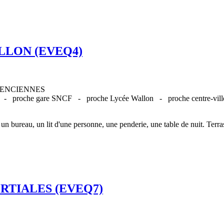
LLON (EVEQ4)
 VALENCIENNES
E -
proche gare SNCF -
proche Lycée Wallon -
proche centre-vi
, un bureau, un lit d'une personne, une penderie, une table de nuit. Terr
RTIALES (EVEQ7)