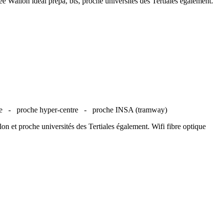
e Wallon idéal prépa, bts, proche universités des Tertiales également.
lle -
proche hyper-centre -
proche INSA (tramway)
on et proche universités des Tertiales également. Wifi fibre optique