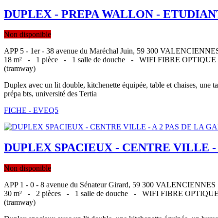
DUPLEX - PREPA WALLON - ETUDIANT
Non disponible
APP 5 - 1er - 38 avenue du Maréchal Juin, 59 300 VALENCIENNE
18 m² -
1 pièce -
1 salle de douche -
WIFI FIBRE OPTIQU
(tramway)
Duplex avec un lit double, kitchenette équipée, table et chaises, une
prépa bts, université des Tertia
FICHE - EVEQ5
DUPLEX SPACIEUX - CENTRE VILLE - 
Non disponible
APP 1 - 0 - 8 avenue du Sénateur Girard, 59 300 VALENCIENNES
30 m² -
2 pièces -
1 salle de douche -
WIFI FIBRE OPTIQ
(tramway)