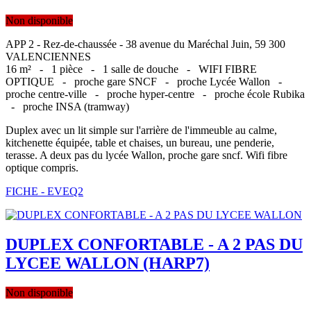
Non disponible
APP 2 - Rez-de-chaussée - 38 avenue du Maréchal Juin, 59 300
VALENCIENNES
16 m² -
1 pièce -
1 salle de douche -
WIFI FIBRE
OPTIQUE -
proche gare SNCF -
proche Lycée Wallon -
proche centre-ville -
proche hyper-centre -
proche école Rubika
-
proche INSA (tramway)
Duplex avec un lit simple sur l'arrière de l'immeuble au calme,
kitchenette équipée, table et chaises, un bureau, une penderie,
terasse. A deux pas du lycée Wallon, proche gare sncf. Wifi fibre
optique compris.
FICHE - EVEQ2
DUPLEX CONFORTABLE - A 2 PAS DU
LYCEE WALLON (HARP7)
Non disponible