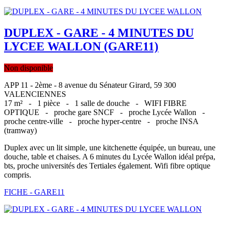
DUPLEX - GARE - 4 MINUTES DU
LYCEE WALLON (GARE11)
Non disponible
APP 11 - 2ème - 8 avenue du Sénateur Girard, 59 300
VALENCIENNES
17 m² -
1 pièce -
1 salle de douche -
WIFI FIBRE
OPTIQUE -
proche gare SNCF -
proche Lycée Wallon -
proche centre-ville -
proche hyper-centre -
proche INSA
(tramway)
Duplex avec un lit simple, une kitchenette équipée, un bureau, une
douche, table et chaises. A 6 minutes du Lycée Wallon idéal prépa,
bts, proche universités des Tertiales également. Wifi fibre optique
compris.
FICHE - GARE11