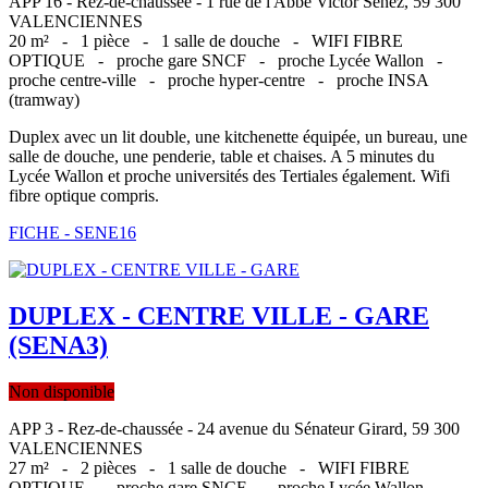
APP 16 - Rez-de-chaussée - 1 rue de l'Abbe Victor Senez, 59 300
VALENCIENNES
20 m² -
1 pièce -
1 salle de douche -
WIFI FIBRE
OPTIQUE -
proche gare SNCF -
proche Lycée Wallon -
proche centre-ville -
proche hyper-centre -
proche INSA
(tramway)
Duplex avec un lit double, une kitchenette équipée, un bureau, une
salle de douche, une penderie, table et chaises. A 5 minutes du
Lycée Wallon et proche universités des Tertiales également. Wifi
fibre optique compris.
FICHE - SENE16
DUPLEX - CENTRE VILLE - GARE
(SENA3)
Non disponible
APP 3 - Rez-de-chaussée - 24 avenue du Sénateur Girard, 59 300
VALENCIENNES
27 m² -
2 pièces -
1 salle de douche -
WIFI FIBRE
OPTIQUE -
proche gare SNCF -
proche Lycée Wallon -