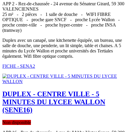
APP 2 - Rez-de-chaussée - 24 avenue du Sénateur Girard, 59 300
VALENCIENNES
25 m² -
2 pièces -
1 salle de douche -
WIFI FIBRE
OPTIQUE -
proche gare SNCF -
proche Lycée Wallon -
proche centre-ville -
proche hyper-centre -
proche INSA
(tramway)
Duplex avec un canapé, une kitchenette équipée, un bureau, une
salle de douche, une penderie, un lit simple, table et chaises. A 5
minutes du Lycée Wallon et proche universités des Tertiales
également. Wifi fibre optique compris.
FICHE - SENA2
DUPLEX - CENTRE VILLE - 5
MINUTES DU LYCEE WALLON
(SENE16)
Non disponible