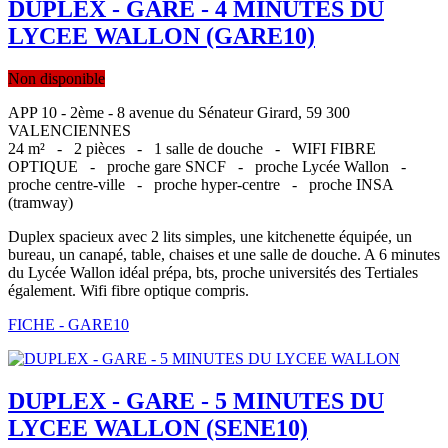
DUPLEX - GARE - 4 MINUTES DU
LYCEE WALLON (GARE10)
Non disponible
APP 10 - 2ème - 8 avenue du Sénateur Girard, 59 300
VALENCIENNES
24 m² -
2 pièces -
1 salle de douche -
WIFI FIBRE
OPTIQUE -
proche gare SNCF -
proche Lycée Wallon -
proche centre-ville -
proche hyper-centre -
proche INSA
(tramway)
Duplex spacieux avec 2 lits simples, une kitchenette équipée, un
bureau, un canapé, table, chaises et une salle de douche. A 6 minutes
du Lycée Wallon idéal prépa, bts, proche universités des Tertiales
également. Wifi fibre optique compris.
FICHE - GARE10
DUPLEX - GARE - 5 MINUTES DU
LYCEE WALLON (SENE10)