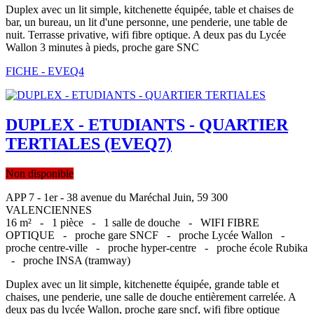
Duplex avec un lit simple, kitchenette équipée, table et chaises de
bar, un bureau, un lit d'une personne, une penderie, une table de
nuit. Terrasse privative, wifi fibre optique. A deux pas du Lycée
Wallon 3 minutes à pieds, proche gare SNC
FICHE - EVEQ4
DUPLEX - ETUDIANTS - QUARTIER
TERTIALES (EVEQ7)
Non disponible
APP 7 - 1er - 38 avenue du Maréchal Juin, 59 300
VALENCIENNES
16 m² -
1 pièce -
1 salle de douche -
WIFI FIBRE
OPTIQUE -
proche gare SNCF -
proche Lycée Wallon -
proche centre-ville -
proche hyper-centre -
proche école Rubika
-
proche INSA (tramway)
Duplex avec un lit simple, kitchenette équipée, grande table et
chaises, une penderie, une salle de douche entièrement carrelée. A
deux pas du lycée Wallon, proche gare sncf, wifi fibre optique