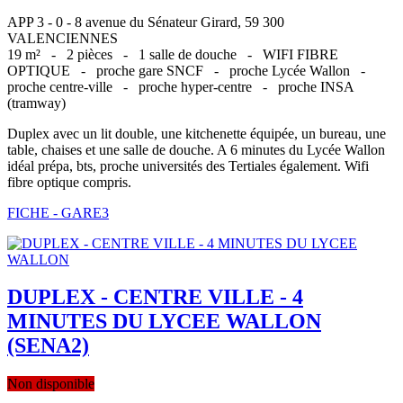
APP 3 - 0 - 8 avenue du Sénateur Girard, 59 300
VALENCIENNES
19 m² -
2 pièces -
1 salle de douche -
WIFI FIBRE
OPTIQUE -
proche gare SNCF -
proche Lycée Wallon -
proche centre-ville -
proche hyper-centre -
proche INSA
(tramway)
Duplex avec un lit double, une kitchenette équipée, un bureau, une
table, chaises et une salle de douche. A 6 minutes du Lycée Wallon
idéal prépa, bts, proche universités des Tertiales également. Wifi
fibre optique compris.
FICHE - GARE3
DUPLEX - CENTRE VILLE - 4
MINUTES DU LYCEE WALLON
(SENA2)
Non disponible