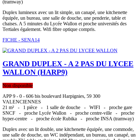
(tramway)
Duplex lumineux avec un lit simple, un canapé, une kitchenette
équipée, un bureau, une salle de douche, une penderie, table et
chaises. A 5 minutes du Lycée Wallon et proche universités des
Tertiales également. Wifi fibre optique compris.
FICHE - SENA14
GRAND DUPLEX - A 2 PAS DU LYCEE
WALLON (HARP9)
Non disponible
APP 9 - 0 - 606 bis boulevard Harpignies, 59 300
VALENCIENNES
21 m² -
1 pièce -
1 salle de douche -
WIFI -
proche gare
SNCF -
proche Lycée Wallon -
proche centre-ville -
proche
hyper-centre -
proche école Rubika -
proche INSA (tramway)
Duplex avec un lit double, une kitchenette équipée, une commode,
une salle de douche, un WC indépendant, un bureau, un canapé, un