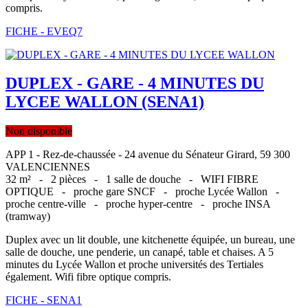
compris.
FICHE - EVEQ7
DUPLEX - GARE - 4 MINUTES DU
LYCEE WALLON (SENA1)
Non disponible
APP 1 - Rez-de-chaussée - 24 avenue du Sénateur Girard, 59 300
VALENCIENNES
32 m² -
2 pièces -
1 salle de douche -
WIFI FIBRE
OPTIQUE -
proche gare SNCF -
proche Lycée Wallon -
proche centre-ville -
proche hyper-centre -
proche INSA
(tramway)
Duplex avec un lit double, une kitchenette équipée, un bureau, une
salle de douche, une penderie, un canapé, table et chaises. A 5
minutes du Lycée Wallon et proche universités des Tertiales
également. Wifi fibre optique compris.
FICHE - SENA1