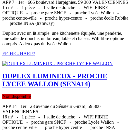
APP 7 - 1er - 606 boulevard Harpignies, 59 300 VALENCIENNES
15 m² -
1 pièce -
1 salle de douche -
WIFI FIBRE
OPTIQUE -
proche gare SNCF -
proche Lycée Wallon -
proche centre-ville -
proche hyper-centre -
proche école Rubika
-
proche INSA (tramway)
Duplex avec un lit simple, une kitchenette équipée, une penderie,
une salle de douche, un bureau, table et chaises. Wifi fibre optique
compris. A deux pas du lycée Wallon.
FICHE - HARP7
DUPLEX LUMINEUX - PROCHE
LYCEE WALLON (SENA14)
Non disponible
APP 14 - 1er - 28 avenue du Sénateur Girard, 59 300
VALENCIENNES
16 m² -
1 pièce -
1 salle de douche -
WIFI FIBRE
OPTIQUE -
proche gare SNCF -
proche Lycée Wallon -
proche centre-ville -
proche hyper-centre -
proche INSA