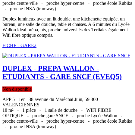
proche centre-ville -
proche hyper-centre -
proche école Rubika
-
proche INSA (tramway)
Duplex lumineux avec un lit double, une kitchenette équipée, un
bureau, une salle de douche, table et chaises. A 6 minutes du Lycée
Wallon idéal prépa, bts, proche universités des Tertiales également.
Wifi fibre optique compris.
FICHE - GARE2
DUPLEX - PREPA WALLON -
ETUDIANTS - GARE SNCF (EVEQ5)
Non disponible
APP 5 - 1er - 38 avenue du Maréchal Juin, 59 300
VALENCIENNES
18 m² -
1 pièce -
1 salle de douche -
WIFI FIBRE
OPTIQUE -
proche gare SNCF -
proche Lycée Wallon -
proche centre-ville -
proche hyper-centre -
proche école Rubika
-
proche INSA (tramway)