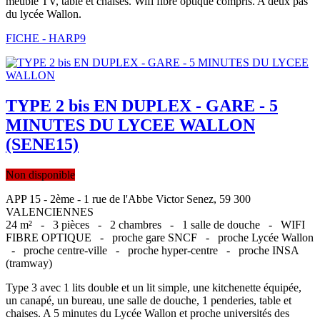
meuble TV, table et chaises. Wifi fibre optique compris. A deux pas
du lycée Wallon.
FICHE - HARP9
TYPE 2 bis EN DUPLEX - GARE - 5
MINUTES DU LYCEE WALLON
(SENE15)
Non disponible
APP 15 - 2ème - 1 rue de l'Abbe Victor Senez, 59 300
VALENCIENNES
24 m² -
3 pièces -
2 chambres -
1 salle de douche -
WIFI
FIBRE OPTIQUE -
proche gare SNCF -
proche Lycée Wallon
-
proche centre-ville -
proche hyper-centre -
proche INSA
(tramway)
Type 3 avec 1 lits double et un lit simple, une kitchenette équipée,
un canapé, un bureau, une salle de douche, 1 penderies, table et
chaises. A 5 minutes du Lycée Wallon et proche universités des