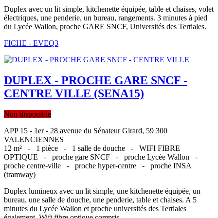
Duplex avec un lit simple, kitchenette équipée, table et chaises, volet
électriques, une penderie, un bureau, rangements. 3 minutes à pied
du Lycée Wallon, proche GARE SNCF, Universités des Tertiales.
FICHE - EVEQ3
DUPLEX - PROCHE GARE SNCF -
CENTRE VILLE (SENA15)
Non disponible
APP 15 - 1er - 28 avenue du Sénateur Girard, 59 300
VALENCIENNES
12 m² -
1 pièce -
1 salle de douche -
WIFI FIBRE
OPTIQUE -
proche gare SNCF -
proche Lycée Wallon -
proche centre-ville -
proche hyper-centre -
proche INSA
(tramway)
Duplex lumineux avec un lit simple, une kitchenette équipée, un
bureau, une salle de douche, une penderie, table et chaises. A 5
minutes du Lycée Wallon et proche universités des Tertiales
également. Wifi fibre optique compris.