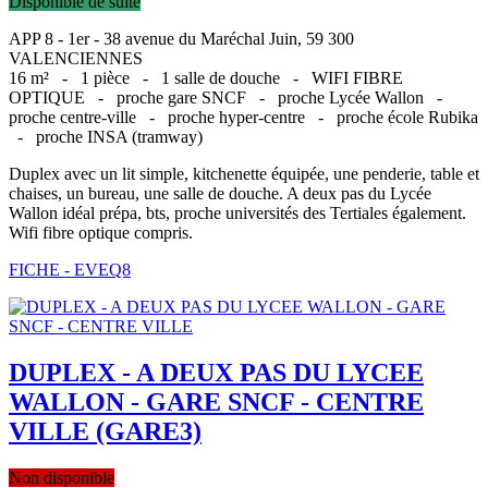
Disponible de suite
APP 8 - 1er - 38 avenue du Maréchal Juin, 59 300
VALENCIENNES
16 m² -
1 pièce -
1 salle de douche -
WIFI FIBRE
OPTIQUE -
proche gare SNCF -
proche Lycée Wallon -
proche centre-ville -
proche hyper-centre -
proche école Rubika
-
proche INSA (tramway)
Duplex avec un lit simple, kitchenette équipée, une penderie, table et
chaises, un bureau, une salle de douche. A deux pas du Lycée
Wallon idéal prépa, bts, proche universités des Tertiales également.
Wifi fibre optique compris.
FICHE - EVEQ8
DUPLEX - A DEUX PAS DU LYCEE
WALLON - GARE SNCF - CENTRE
VILLE (GARE3)
Non disponible