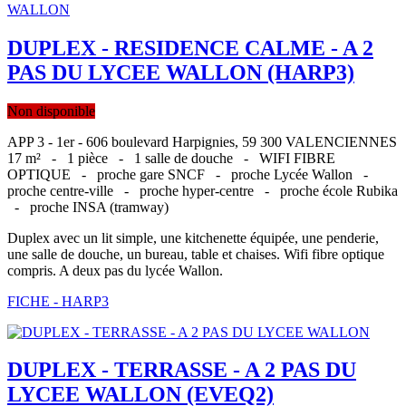
DUPLEX - RESIDENCE CALME - A 2
PAS DU LYCEE WALLON (HARP3)
Non disponible
APP 3 - 1er - 606 boulevard Harpignies, 59 300 VALENCIENNES
17 m² -
1 pièce -
1 salle de douche -
WIFI FIBRE
OPTIQUE -
proche gare SNCF -
proche Lycée Wallon -
proche centre-ville -
proche hyper-centre -
proche école Rubika
-
proche INSA (tramway)
Duplex avec un lit simple, une kitchenette équipée, une penderie,
une salle de douche, un bureau, table et chaises. Wifi fibre optique
compris. A deux pas du lycée Wallon.
FICHE - HARP3
DUPLEX - TERRASSE - A 2 PAS DU
LYCEE WALLON (EVEQ2)