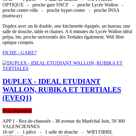
OPTIQUE -
proche gare SNCF -
proche Lycée Wallon -
proche centre-ville -
proche hyper-centre -
proche INSA
(tramway)
Duplex avec un lit double, une kitchenette équipée, un bureau, une
salle de douche, table et chaises. A 6 minutes du Lycée Wallon idéal
prépa, bts, proche universités des Tertiales également. Wifi fibre
optique compris.
FICHE - GARE7
DUPLEX - IDEAL ETUDIANT
WALLON, RUBIKA ET TERTIALES
(EVEQ1)
Non disponible
APP 1 - Rez-de-chaussée - 38 avenue du Maréchal Juin, 59 300
VALENCIENNES
16 m² -
1 pièce -
1 salle de douche -
WIFI FIBRE