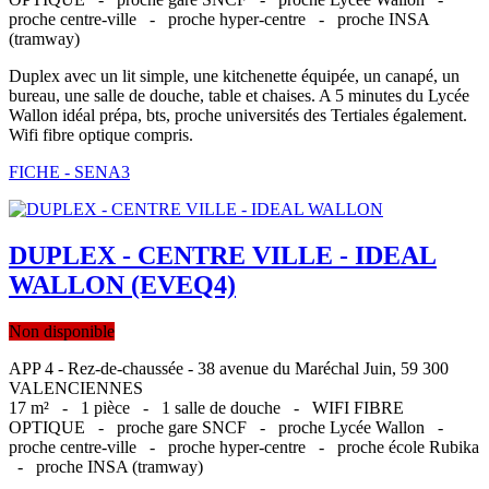
proche centre-ville -
proche hyper-centre -
proche INSA
(tramway)
Duplex avec un lit simple, une kitchenette équipée, un canapé, un
bureau, une salle de douche, table et chaises. A 5 minutes du Lycée
Wallon idéal prépa, bts, proche universités des Tertiales également.
Wifi fibre optique compris.
FICHE - SENA3
DUPLEX - CENTRE VILLE - IDEAL
WALLON (EVEQ4)
Non disponible
APP 4 - Rez-de-chaussée - 38 avenue du Maréchal Juin, 59 300
VALENCIENNES
17 m² -
1 pièce -
1 salle de douche -
WIFI FIBRE
OPTIQUE -
proche gare SNCF -
proche Lycée Wallon -
proche centre-ville -
proche hyper-centre -
proche école Rubika
-
proche INSA (tramway)