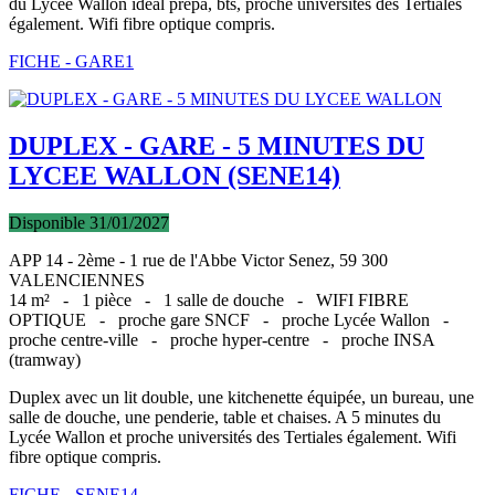
du Lycée Wallon idéal prépa, bts, proche universités des Tertiales
également. Wifi fibre optique compris.
FICHE - GARE1
DUPLEX - GARE - 5 MINUTES DU
LYCEE WALLON (SENE14)
Disponible 31/01/2027
APP 14 - 2ème - 1 rue de l'Abbe Victor Senez, 59 300
VALENCIENNES
14 m² -
1 pièce -
1 salle de douche -
WIFI FIBRE
OPTIQUE -
proche gare SNCF -
proche Lycée Wallon -
proche centre-ville -
proche hyper-centre -
proche INSA
(tramway)
Duplex avec un lit double, une kitchenette équipée, un bureau, une
salle de douche, une penderie, table et chaises. A 5 minutes du
Lycée Wallon et proche universités des Tertiales également. Wifi
fibre optique compris.
FICHE - SENE14