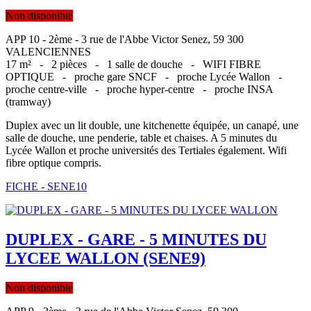
Non disponible
APP 10 - 2ème - 3 rue de l'Abbe Victor Senez, 59 300
VALENCIENNES
17 m² -
2 pièces -
1 salle de douche -
WIFI FIBRE
OPTIQUE -
proche gare SNCF -
proche Lycée Wallon -
proche centre-ville -
proche hyper-centre -
proche INSA
(tramway)
Duplex avec un lit double, une kitchenette équipée, un canapé, une
salle de douche, une penderie, table et chaises. A 5 minutes du
Lycée Wallon et proche universités des Tertiales également. Wifi
fibre optique compris.
FICHE - SENE10
DUPLEX - GARE - 5 MINUTES DU
LYCEE WALLON (SENE9)
Non disponible