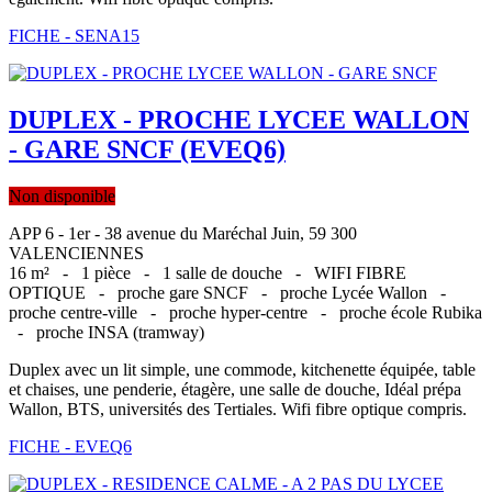
FICHE - SENA15
DUPLEX - PROCHE LYCEE WALLON
- GARE SNCF (EVEQ6)
Non disponible
APP 6 - 1er - 38 avenue du Maréchal Juin, 59 300
VALENCIENNES
16 m² -
1 pièce -
1 salle de douche -
WIFI FIBRE
OPTIQUE -
proche gare SNCF -
proche Lycée Wallon -
proche centre-ville -
proche hyper-centre -
proche école Rubika
-
proche INSA (tramway)
Duplex avec un lit simple, une commode, kitchenette équipée, table
et chaises, une penderie, étagère, une salle de douche, Idéal prépa
Wallon, BTS, universités des Tertiales. Wifi fibre optique compris.
FICHE - EVEQ6