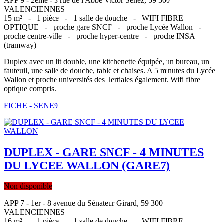
APP 9 - 2ème - 3 rue de l'Abbe Victor Senez, 59 300
VALENCIENNES
15 m² -
1 pièce -
1 salle de douche -
WIFI FIBRE
OPTIQUE -
proche gare SNCF -
proche Lycée Wallon -
proche centre-ville -
proche hyper-centre -
proche INSA
(tramway)
Duplex avec un lit double, une kitchenette équipée, un bureau, un
fauteuil, une salle de douche, table et chaises. A 5 minutes du Lycée
Wallon et proche universités des Tertiales également. Wifi fibre
optique compris.
FICHE - SENE9
DUPLEX - GARE SNCF - 4 MINUTES
DU LYCEE WALLON (GARE7)
Non disponible
APP 7 - 1er - 8 avenue du Sénateur Girard, 59 300
VALENCIENNES
16 m² -
1 pièce -
1 salle de douche -
WIFI FIBRE