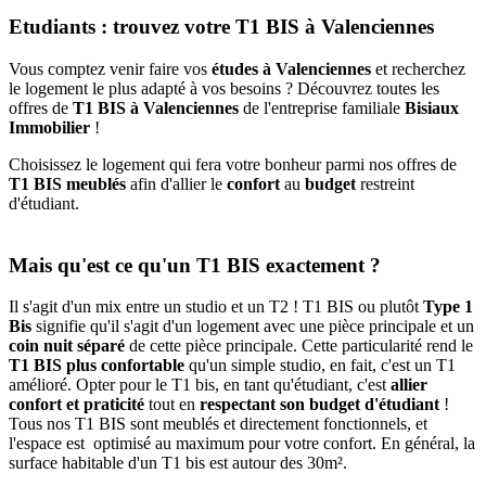
Etudiants : trouvez votre T1 BIS à Valenciennes
Vous comptez venir faire vos
études à Valenciennes
et recherchez
le logement le plus adapté à vos besoins ? Découvrez toutes les
offres de
T1 BIS à Valenciennes
de l'entreprise familiale
Bisiaux
Immobilier
!
Choisissez le logement qui fera votre bonheur parmi nos offres de
T1 BIS meublés
afin d'allier le
confort
au
budget
restreint
d'étudiant.
Mais qu'est ce qu'un T1 BIS exactement ?
Il s'agit d'un mix entre un studio et un T2 ! T1 BIS ou plutôt
Type 1
Bis
signifie qu'il s'agit d'un logement avec une pièce principale et un
coin nuit séparé
de cette pièce principale. Cette particularité rend le
T1 BIS plus confortable
qu'un simple studio, en fait, c'est un T1
amélioré. Opter pour le T1 bis, en tant qu'étudiant, c'est
allier
confort et praticité
tout en
respectant son budget d'étudiant
!
Tous nos T1 BIS sont meublés et directement fonctionnels, et
l'espace est optimisé au maximum pour votre confort. En général, la
surface habitable d'un T1 bis est autour des 30m².