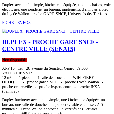
Duplex avec un lit simple, kitchenette équipée, table et chaises, volet
électriques, une penderie, un bureau, rangements. 3 minutes à pied
du Lycée Wallon, proche GARE SNCF, Universités des Tertiales.
FICHE - EVEQ3
DUPLEX - PROCHE GARE SNCF -
CENTRE VILLE (SENA15)
Non disponible
APP 15 - 1er - 28 avenue du Sénateur Girard, 59 300
VALENCIENNES
12 m² -
1 pièce -
1 salle de douche -
WIFI FIBRE
OPTIQUE -
proche gare SNCF -
proche Lycée Wallon -
proche centre-ville -
proche hyper-centre -
proche INSA
(tramway)
Duplex lumineux avec un lit simple, une kitchenette équipée, un
bureau, une salle de douche, une penderie, table et chaises. A 5
minutes du Lycée Wallon et proche universités des Tertiales
également. Wifi fibre optique compris.