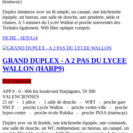
(tramway)
Duplex lumineux avec un lit simple, un canapé, une kitchenette
équipée, un bureau, une salle de douche, une penderie, table et
chaises. A 5 minutes du Lycée Wallon et proche universités des
Tertiales également. Wifi fibre optique compris.
FICHE - SENA14
GRAND DUPLEX - A 2 PAS DU LYCEE
WALLON (HARP9)
Non disponible
APP 9 - 0 - 606 bis boulevard Harpignies, 59 300
VALENCIENNES
21 m² -
1 pièce -
1 salle de douche -
WIFI -
proche gare
SNCF -
proche Lycée Wallon -
proche centre-ville -
proche
hyper-centre -
proche école Rubika -
proche INSA (tramway)
Duplex avec un lit double, une kitchenette équipée, une commode,
une salle de douche, un WC indépendant, un bureau, un canapé, un