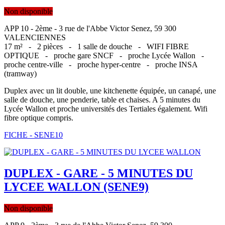
Non disponible
APP 10 - 2ème - 3 rue de l'Abbe Victor Senez, 59 300
VALENCIENNES
17 m² -
2 pièces -
1 salle de douche -
WIFI FIBRE
OPTIQUE -
proche gare SNCF -
proche Lycée Wallon -
proche centre-ville -
proche hyper-centre -
proche INSA
(tramway)
Duplex avec un lit double, une kitchenette équipée, un canapé, une
salle de douche, une penderie, table et chaises. A 5 minutes du
Lycée Wallon et proche universités des Tertiales également. Wifi
fibre optique compris.
FICHE - SENE10
DUPLEX - GARE - 5 MINUTES DU
LYCEE WALLON (SENE9)
Non disponible