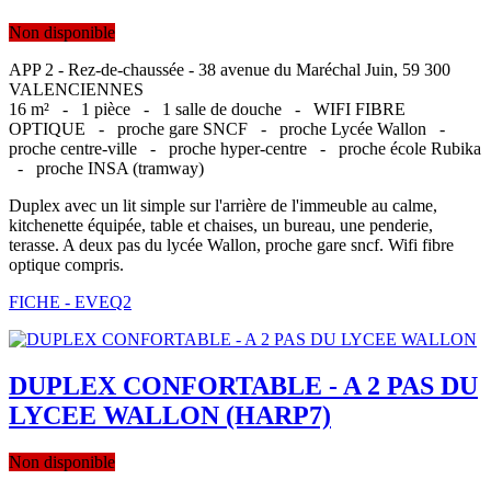
Non disponible
APP 2 - Rez-de-chaussée - 38 avenue du Maréchal Juin, 59 300
VALENCIENNES
16 m² -
1 pièce -
1 salle de douche -
WIFI FIBRE
OPTIQUE -
proche gare SNCF -
proche Lycée Wallon -
proche centre-ville -
proche hyper-centre -
proche école Rubika
-
proche INSA (tramway)
Duplex avec un lit simple sur l'arrière de l'immeuble au calme,
kitchenette équipée, table et chaises, un bureau, une penderie,
terasse. A deux pas du lycée Wallon, proche gare sncf. Wifi fibre
optique compris.
FICHE - EVEQ2
DUPLEX CONFORTABLE - A 2 PAS DU
LYCEE WALLON (HARP7)
Non disponible