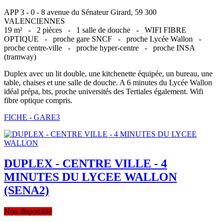
APP 3 - 0 - 8 avenue du Sénateur Girard, 59 300
VALENCIENNES
19 m² -
2 pièces -
1 salle de douche -
WIFI FIBRE
OPTIQUE -
proche gare SNCF -
proche Lycée Wallon -
proche centre-ville -
proche hyper-centre -
proche INSA
(tramway)
Duplex avec un lit double, une kitchenette équipée, un bureau, une
table, chaises et une salle de douche. A 6 minutes du Lycée Wallon
idéal prépa, bts, proche universités des Tertiales également. Wifi
fibre optique compris.
FICHE - GARE3
DUPLEX - CENTRE VILLE - 4
MINUTES DU LYCEE WALLON
(SENA2)
Non disponible