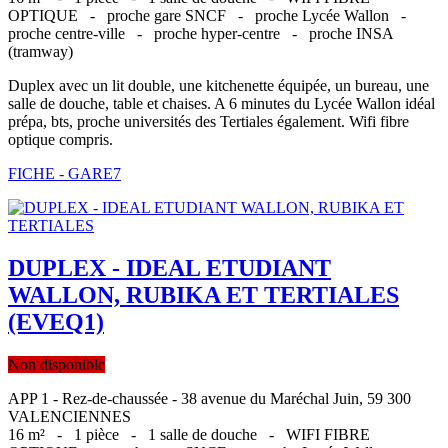
OPTIQUE -
proche gare SNCF -
proche Lycée Wallon -
proche centre-ville -
proche hyper-centre -
proche INSA
(tramway)
Duplex avec un lit double, une kitchenette équipée, un bureau, une
salle de douche, table et chaises. A 6 minutes du Lycée Wallon idéal
prépa, bts, proche universités des Tertiales également. Wifi fibre
optique compris.
FICHE - GARE7
DUPLEX - IDEAL ETUDIANT
WALLON, RUBIKA ET TERTIALES
(EVEQ1)
Non disponible
APP 1 - Rez-de-chaussée - 38 avenue du Maréchal Juin, 59 300
VALENCIENNES
16 m² -
1 pièce -
1 salle de douche -
WIFI FIBRE