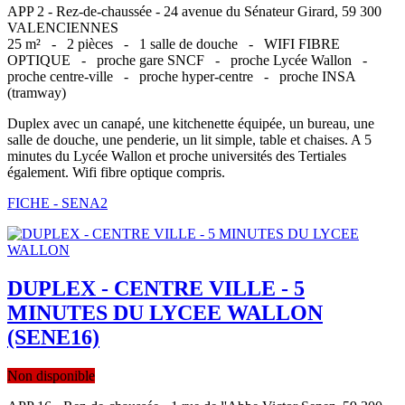
APP 2 - Rez-de-chaussée - 24 avenue du Sénateur Girard, 59 300
VALENCIENNES
25 m² -
2 pièces -
1 salle de douche -
WIFI FIBRE
OPTIQUE -
proche gare SNCF -
proche Lycée Wallon -
proche centre-ville -
proche hyper-centre -
proche INSA
(tramway)
Duplex avec un canapé, une kitchenette équipée, un bureau, une
salle de douche, une penderie, un lit simple, table et chaises. A 5
minutes du Lycée Wallon et proche universités des Tertiales
également. Wifi fibre optique compris.
FICHE - SENA2
DUPLEX - CENTRE VILLE - 5
MINUTES DU LYCEE WALLON
(SENE16)
Non disponible