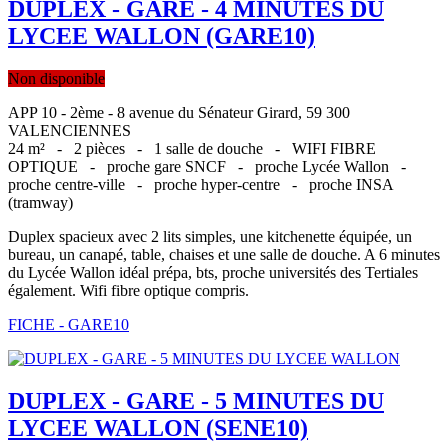
DUPLEX - GARE - 4 MINUTES DU
LYCEE WALLON (GARE10)
Non disponible
APP 10 - 2ème - 8 avenue du Sénateur Girard, 59 300
VALENCIENNES
24 m² -
2 pièces -
1 salle de douche -
WIFI FIBRE
OPTIQUE -
proche gare SNCF -
proche Lycée Wallon -
proche centre-ville -
proche hyper-centre -
proche INSA
(tramway)
Duplex spacieux avec 2 lits simples, une kitchenette équipée, un
bureau, un canapé, table, chaises et une salle de douche. A 6 minutes
du Lycée Wallon idéal prépa, bts, proche universités des Tertiales
également. Wifi fibre optique compris.
FICHE - GARE10
DUPLEX - GARE - 5 MINUTES DU
LYCEE WALLON (SENE10)