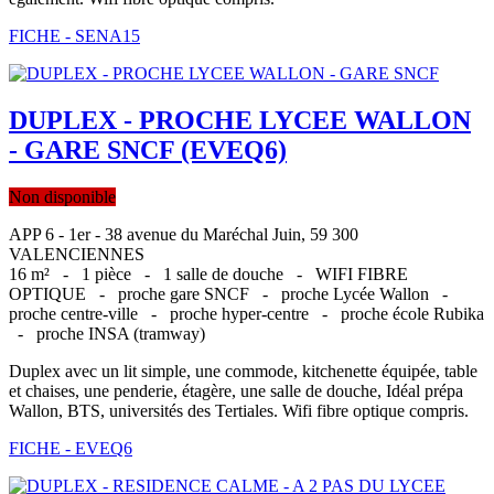
FICHE - SENA15
DUPLEX - PROCHE LYCEE WALLON
- GARE SNCF (EVEQ6)
Non disponible
APP 6 - 1er - 38 avenue du Maréchal Juin, 59 300
VALENCIENNES
16 m² -
1 pièce -
1 salle de douche -
WIFI FIBRE
OPTIQUE -
proche gare SNCF -
proche Lycée Wallon -
proche centre-ville -
proche hyper-centre -
proche école Rubika
-
proche INSA (tramway)
Duplex avec un lit simple, une commode, kitchenette équipée, table
et chaises, une penderie, étagère, une salle de douche, Idéal prépa
Wallon, BTS, universités des Tertiales. Wifi fibre optique compris.
FICHE - EVEQ6