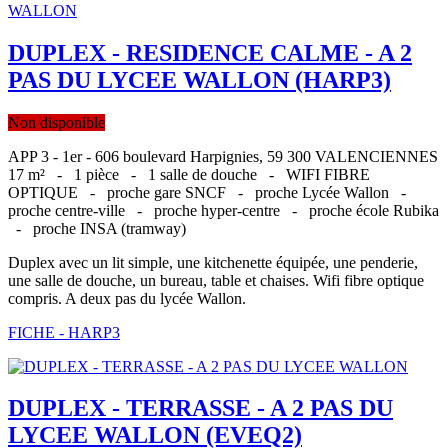
DUPLEX - RESIDENCE CALME - A 2
PAS DU LYCEE WALLON (HARP3)
Non disponible
APP 3 - 1er - 606 boulevard Harpignies, 59 300 VALENCIENNES
17 m² -
1 pièce -
1 salle de douche -
WIFI FIBRE
OPTIQUE -
proche gare SNCF -
proche Lycée Wallon -
proche centre-ville -
proche hyper-centre -
proche école Rubika
-
proche INSA (tramway)
Duplex avec un lit simple, une kitchenette équipée, une penderie,
une salle de douche, un bureau, table et chaises. Wifi fibre optique
compris. A deux pas du lycée Wallon.
FICHE - HARP3
DUPLEX - TERRASSE - A 2 PAS DU
LYCEE WALLON (EVEQ2)