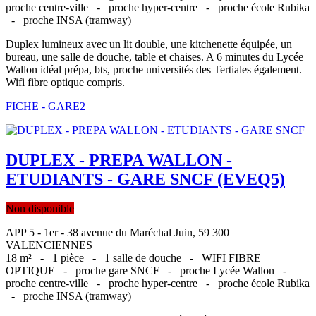
proche centre-ville -
proche hyper-centre -
proche école Rubika
-
proche INSA (tramway)
Duplex lumineux avec un lit double, une kitchenette équipée, un
bureau, une salle de douche, table et chaises. A 6 minutes du Lycée
Wallon idéal prépa, bts, proche universités des Tertiales également.
Wifi fibre optique compris.
FICHE - GARE2
DUPLEX - PREPA WALLON -
ETUDIANTS - GARE SNCF (EVEQ5)
Non disponible
APP 5 - 1er - 38 avenue du Maréchal Juin, 59 300
VALENCIENNES
18 m² -
1 pièce -
1 salle de douche -
WIFI FIBRE
OPTIQUE -
proche gare SNCF -
proche Lycée Wallon -
proche centre-ville -
proche hyper-centre -
proche école Rubika
-
proche INSA (tramway)