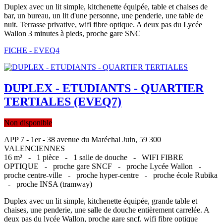
Duplex avec un lit simple, kitchenette équipée, table et chaises de
bar, un bureau, un lit d'une personne, une penderie, une table de
nuit. Terrasse privative, wifi fibre optique. A deux pas du Lycée
Wallon 3 minutes à pieds, proche gare SNC
FICHE - EVEQ4
DUPLEX - ETUDIANTS - QUARTIER
TERTIALES (EVEQ7)
Non disponible
APP 7 - 1er - 38 avenue du Maréchal Juin, 59 300
VALENCIENNES
16 m² -
1 pièce -
1 salle de douche -
WIFI FIBRE
OPTIQUE -
proche gare SNCF -
proche Lycée Wallon -
proche centre-ville -
proche hyper-centre -
proche école Rubika
-
proche INSA (tramway)
Duplex avec un lit simple, kitchenette équipée, grande table et
chaises, une penderie, une salle de douche entièrement carrelée. A
deux pas du lycée Wallon, proche gare sncf, wifi fibre optique