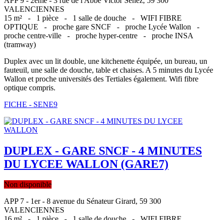
APP 9 - 2ème - 3 rue de l'Abbe Victor Senez, 59 300
VALENCIENNES
15 m² -
1 pièce -
1 salle de douche -
WIFI FIBRE
OPTIQUE -
proche gare SNCF -
proche Lycée Wallon -
proche centre-ville -
proche hyper-centre -
proche INSA
(tramway)
Duplex avec un lit double, une kitchenette équipée, un bureau, un
fauteuil, une salle de douche, table et chaises. A 5 minutes du Lycée
Wallon et proche universités des Tertiales également. Wifi fibre
optique compris.
FICHE - SENE9
DUPLEX - GARE SNCF - 4 MINUTES
DU LYCEE WALLON (GARE7)
Non disponible
APP 7 - 1er - 8 avenue du Sénateur Girard, 59 300
VALENCIENNES
16 m² -
1 pièce -
1 salle de douche -
WIFI FIBRE