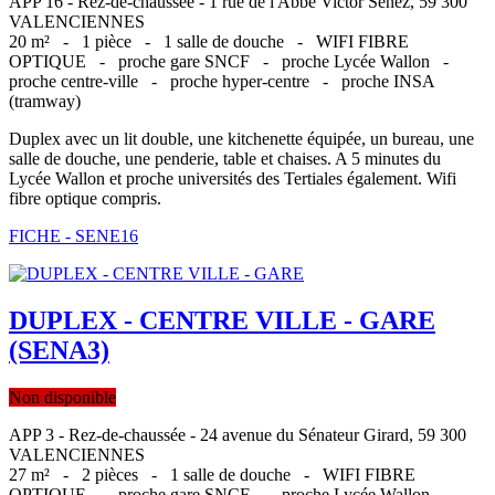
APP 16 - Rez-de-chaussée - 1 rue de l'Abbe Victor Senez, 59 300
VALENCIENNES
20 m² -
1 pièce -
1 salle de douche -
WIFI FIBRE
OPTIQUE -
proche gare SNCF -
proche Lycée Wallon -
proche centre-ville -
proche hyper-centre -
proche INSA
(tramway)
Duplex avec un lit double, une kitchenette équipée, un bureau, une
salle de douche, une penderie, table et chaises. A 5 minutes du
Lycée Wallon et proche universités des Tertiales également. Wifi
fibre optique compris.
FICHE - SENE16
DUPLEX - CENTRE VILLE - GARE
(SENA3)
Non disponible
APP 3 - Rez-de-chaussée - 24 avenue du Sénateur Girard, 59 300
VALENCIENNES
27 m² -
2 pièces -
1 salle de douche -
WIFI FIBRE
OPTIQUE -
proche gare SNCF -
proche Lycée Wallon -