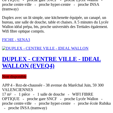
proche centre-ville -
proche hyper-centre -
proche INSA
(tramway)
Duplex avec un lit simple, une kitchenette équipée, un canapé, un
bureau, une salle de douche, table et chaises. A 5 minutes du Lycée
Wallon idéal prépa, bts, proche universités des Tertiales également.
Wifi fibre optique compris.
FICHE - SENA3
DUPLEX - CENTRE VILLE - IDEAL
WALLON (EVEQ4)
Non disponible
APP 4 - Rez-de-chaussée - 38 avenue du Maréchal Juin, 59 300
VALENCIENNES
17 m² -
1 pièce -
1 salle de douche -
WIFI FIBRE
OPTIQUE -
proche gare SNCF -
proche Lycée Wallon -
proche centre-ville -
proche hyper-centre -
proche école Rubika
-
proche INSA (tramway)