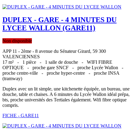
DUPLEX - GARE - 4 MINUTES DU
LYCEE WALLON (GARE11)
Non disponible
APP 11 - 2ème - 8 avenue du Sénateur Girard, 59 300
VALENCIENNES
17 m² -
1 pièce -
1 salle de douche -
WIFI FIBRE
OPTIQUE -
proche gare SNCF -
proche Lycée Wallon -
proche centre-ville -
proche hyper-centre -
proche INSA
(tramway)
Duplex avec un lit simple, une kitchenette équipée, un bureau, une
douche, table et chaises. A 6 minutes du Lycée Wallon idéal prépa,
bts, proche universités des Tertiales également. Wifi fibre optique
compris.
FICHE - GARE11