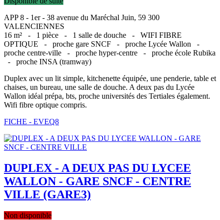
Disponible de suite
APP 8 - 1er - 38 avenue du Maréchal Juin, 59 300
VALENCIENNES
16 m² -
1 pièce -
1 salle de douche -
WIFI FIBRE
OPTIQUE -
proche gare SNCF -
proche Lycée Wallon -
proche centre-ville -
proche hyper-centre -
proche école Rubika
-
proche INSA (tramway)
Duplex avec un lit simple, kitchenette équipée, une penderie, table et
chaises, un bureau, une salle de douche. A deux pas du Lycée
Wallon idéal prépa, bts, proche universités des Tertiales également.
Wifi fibre optique compris.
FICHE - EVEQ8
DUPLEX - A DEUX PAS DU LYCEE
WALLON - GARE SNCF - CENTRE
VILLE (GARE3)
Non disponible