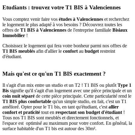
Etudiants : trouvez votre T1 BIS à Valenciennes
Vous comptez venir faire vos
études à Valenciennes
et recherchez
le logement le plus adapté à vos besoins ? Découvrez toutes les
offres de
T1 BIS à Valenciennes
de l'entreprise familiale
Bisiaux
Immobilier
!
Choisissez le logement qui fera votre bonheur parmi nos offres de
T1 BIS meublés
afin d'allier le
confort
au
budget
restreint
d'étudiant.
Mais qu'est ce qu'un T1 BIS exactement ?
Il s'agit d'un mix entre un studio et un T2 ! T1 BIS ou plutôt
Type 1
Bis
signifie qu'il s'agit d'un logement avec une pièce principale et un
coin nuit séparé
de cette pièce principale. Cette particularité rend le
T1 BIS plus confortable
qu'un simple studio, en fait, c'est un T1
amélioré. Opter pour le T1 bis, en tant qu'étudiant, c'est
allier
confort et praticité
tout en
respectant son budget d'étudiant
!
Tous nos T1 BIS sont meublés et directement fonctionnels, et
l'espace est optimisé au maximum pour votre confort. En général, la
surface habitable d'un T1 bis est autour des 30m².