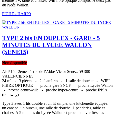
meuble TV, table et chaises. Wifi fibre optique compris. A deux pas
du lycée Wallon.
FICHE - HARP9
TYPE 2 bis EN DUPLEX - GARE - 5
MINUTES DU LYCEE WALLON
(SENE15)
Non disponible
APP 15 - 2ème - 1 rue de l'Abbe Victor Senez, 59 300
VALENCIENNES
24 m² -
3 pièces -
2 chambres -
1 salle de douche -
WIFI
FIBRE OPTIQUE -
proche gare SNCF -
proche Lycée Wallon
-
proche centre-ville -
proche hyper-centre -
proche INSA
(tramway)
Type 3 avec 1 lits double et un lit simple, une kitchenette équipée,
un canapé, un bureau, une salle de douche, 1 penderies, table et
chaises. A 5 minutes du Lycée Wallon et proche universités des