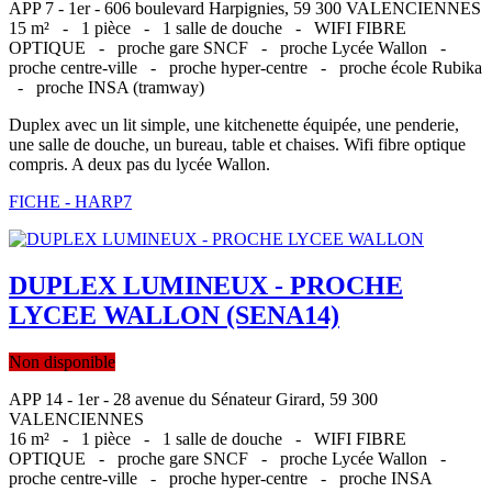
APP 7 - 1er - 606 boulevard Harpignies, 59 300 VALENCIENNES
15 m² -
1 pièce -
1 salle de douche -
WIFI FIBRE
OPTIQUE -
proche gare SNCF -
proche Lycée Wallon -
proche centre-ville -
proche hyper-centre -
proche école Rubika
-
proche INSA (tramway)
Duplex avec un lit simple, une kitchenette équipée, une penderie,
une salle de douche, un bureau, table et chaises. Wifi fibre optique
compris. A deux pas du lycée Wallon.
FICHE - HARP7
DUPLEX LUMINEUX - PROCHE
LYCEE WALLON (SENA14)
Non disponible
APP 14 - 1er - 28 avenue du Sénateur Girard, 59 300
VALENCIENNES
16 m² -
1 pièce -
1 salle de douche -
WIFI FIBRE
OPTIQUE -
proche gare SNCF -
proche Lycée Wallon -
proche centre-ville -
proche hyper-centre -
proche INSA