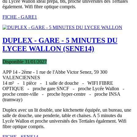
du Lycée Wallon idéal prépa, bts, proche universités des Tertiales
également. Wifi fibre optique compris.
FICHE - GARE1
DUPLEX - GARE - 5 MINUTES DU
LYCEE WALLON (SENE14)
Disponible 31/01/2027
APP 14 - 2ème - 1 rue de l'Abbe Victor Senez, 59 300
VALENCIENNES
14 m² -
1 pièce -
1 salle de douche -
WIFI FIBRE
OPTIQUE -
proche gare SNCF -
proche Lycée Wallon -
proche centre-ville -
proche hyper-centre -
proche INSA
(tramway)
Duplex avec un lit double, une kitchenette équipée, un bureau, une
salle de douche, une penderie, table et chaises. A 5 minutes du
Lycée Wallon et proche universités des Tertiales également. Wifi
fibre optique compris.
FICHE - SENE14