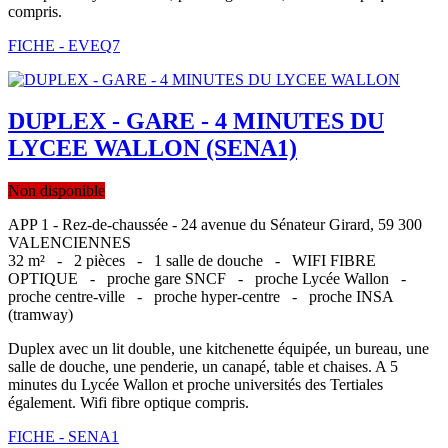
compris.
FICHE - EVEQ7
DUPLEX - GARE - 4 MINUTES DU
LYCEE WALLON (SENA1)
Non disponible
APP 1 - Rez-de-chaussée - 24 avenue du Sénateur Girard, 59 300
VALENCIENNES
32 m² -
2 pièces -
1 salle de douche -
WIFI FIBRE
OPTIQUE -
proche gare SNCF -
proche Lycée Wallon -
proche centre-ville -
proche hyper-centre -
proche INSA
(tramway)
Duplex avec un lit double, une kitchenette équipée, un bureau, une
salle de douche, une penderie, un canapé, table et chaises. A 5
minutes du Lycée Wallon et proche universités des Tertiales
également. Wifi fibre optique compris.
FICHE - SENA1